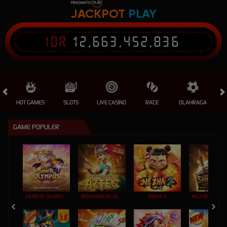
JACKPOT
PLAY
IDR
12,663,452,836
HOT GAMES
SLOTS
LIVE CASINO
RACE
OLAHRAGA
CRA
GAME POPULER
GATES OF OLYMPUS POP
TREASURES OF AZTEC
NEZHA 2