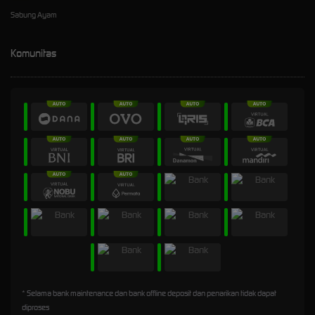
Sabung Ayam
Komunitas
* Selama bank maintenance dan bank offline deposit dan penarikan tidak dapat
diproses