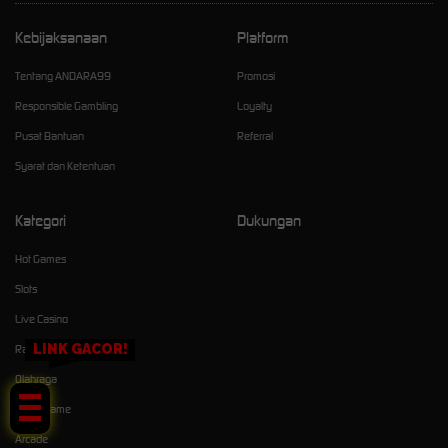
Kebijaksanaan
Platform
Tentang ANDARA99
Promosi
Responsible Gambling
Loyalty
Pusat Bantuan
Referral
Syarat dan Ketentuan
Kategori
Dukungan
Hot Games
Slots
Live Casino
LINK GACOR!
Race
Olahraga
Crash Game
Arcade