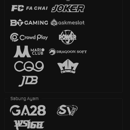
Sabung Ayam