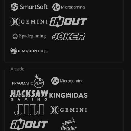
Arcade