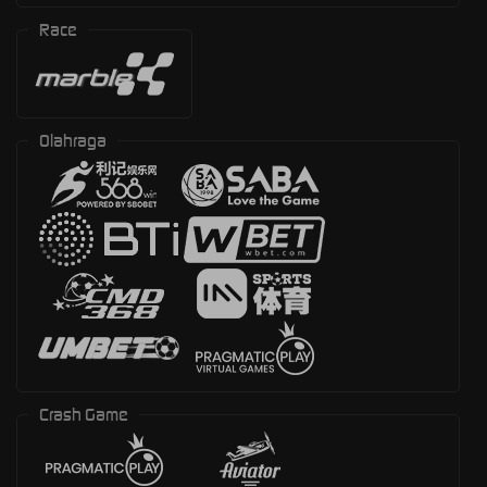
Race
Olahraga
Crash Game