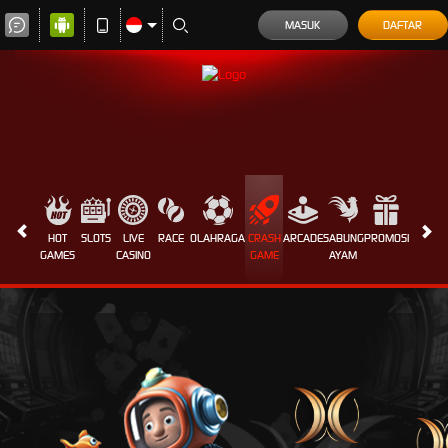
MASUK
DAFTAR
HOT
SLOTS
LIVE
RACE
OLAHRAGA
CRASH
ARCADE
SABUNG
PROMOSI
GAMES
CASINO
GAME
AYAM